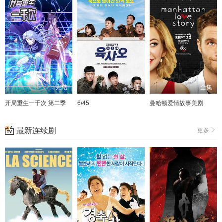
完结
伦理
全集
开局重生一千次 第二季
6/45
曼哈顿爱情故事美剧
最新连续剧
更多