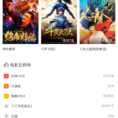
更新6集
更新7集
更新5集
绝命赌侠
斗罗大陆1
人鱼之森[电影解说]
电影总榜单
HD高清
1
封神·纣灭
蓝光
2
大盛魁
BD国语
3
晚餐2013
高清中字
4
十三号星期五2
日韩
5
出国