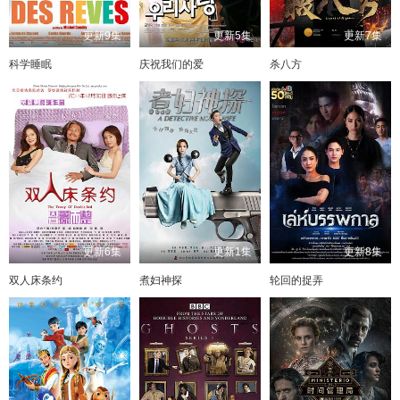
更新9集
更新5集
更新7集
科学睡眠
庆祝我们的爱
杀八方
更新6集
更新1集
更新8集
双人床条约
煮妇神探
轮回的捉弄