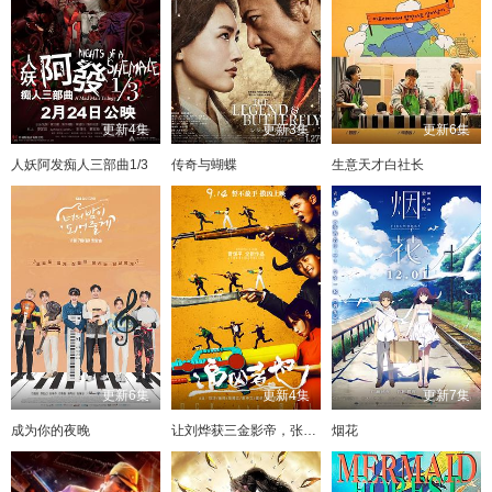
更新4集
更新3集
更新6集
人妖阿发痴人三部曲1/3
传奇与蝴蝶
生意天才白社长
更新6集
更新4集
更新7集
成为你的夜晚
让刘烨获三金影帝，张译成为无冕之王#追凶者也
烟花