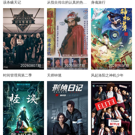
误杀瞒天记
从指尖传出的认真的热情2-青梅竹马是消防员
身魂旅行
20260807期
20260807期
20260807期
时间管理局第二季
天师钟馗
风起洛阳之神机少年