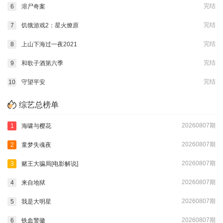
完结
6
溶尸奇案
完结
7
饥饿游戏2：星火燎原
完结
8
上山下海过一夜2021
完结
9
和歌子酒第六季
完结
10
守望平安
综艺总榜单
20260807期
1
海啸与樱花
20260807期
2
童梦失魂夜
20260807期
3
赌王大骗局[电影解说]
20260807期
4
来自地狱
20260807期
5
我是大明星
20260807期
6
铁血警徽