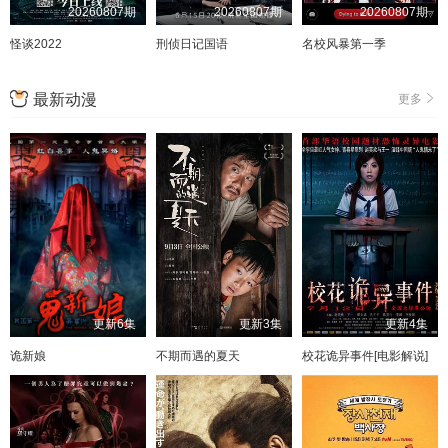
20260807期
20260807期
20260807期
怪谈2022
刑侦日记国语
名校风暴第一季
最新动漫
更多
更新6集
更新3集
更新4集
诡新娘
不期而遇的夏天
校花诡异事件[电影解说]