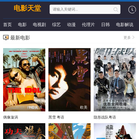
电影天堂
首页
电影
电视剧
综艺
动漫
伦理片
日韩
电影解说
最新电影
更多
HD高清
欧美
高清中字
偶像漩涡
黑雪 粤语
隐形战队粤语