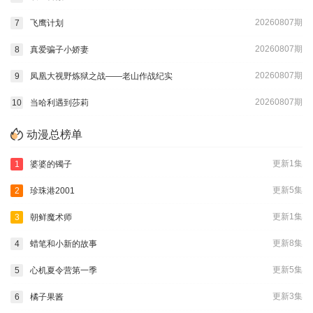
20260807期
7
飞鹰计划
20260807期
8
真爱骗子小娇妻
20260807期
9
凤凰大视野炼狱之战——老山作战纪实
20260807期
10
当哈利遇到莎莉
动漫总榜单
更新1集
1
婆婆的镯子
更新5集
2
珍珠港2001
更新1集
3
朝鲜魔术师
更新8集
4
蜡笔和小新的故事
更新5集
5
心机夏令营第一季
更新3集
6
橘子果酱