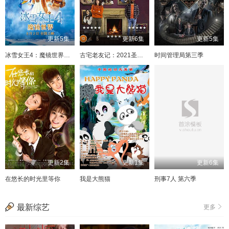
更新5集
更新6集
更新5集
冰雪女王4：魔镜世界国语
古宅老友记：2021圣诞特别集
时间管理局第三季
更新2集
更新1集
更新6集
在悠长的时光里等你
我是大熊猫
刑事7人 第六季
最新综艺
更多