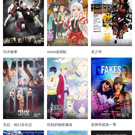
高清
剧情
BD英语
功夫猴拳
urara迷路帖
龙少爷
国产
最近
BD超清
失踪：他们存在过
忧郁的物怪庵续
冒牌帝国第一季