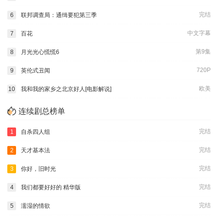
完结
6
联邦调查局：通缉要犯第三季
中文字幕
7
百花
第9集
8
月光光心慌慌6
720P
9
英伦式丑闻
欧美
10
我和我的家乡之北京好人[电影解说]
连续剧总榜单
完结
1
自杀四人组
完结
2
天才基本法
完结
3
你好，旧时光
完结
4
我们都要好好的 精华版
完结
5
濡湿的情欲